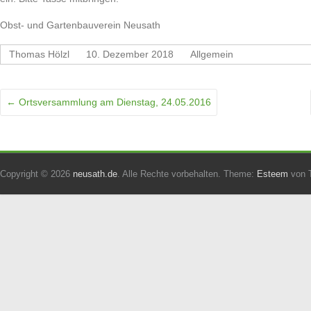
Obst- und Gartenbauverein Neusath
Thomas Hölzl
10. Dezember 2018
Allgemein
←
Ortsversammlung am Dienstag, 24.05.2016
Copyright © 2026
neusath.de
. Alle Rechte vorbehalten. Theme:
Esteem
von T